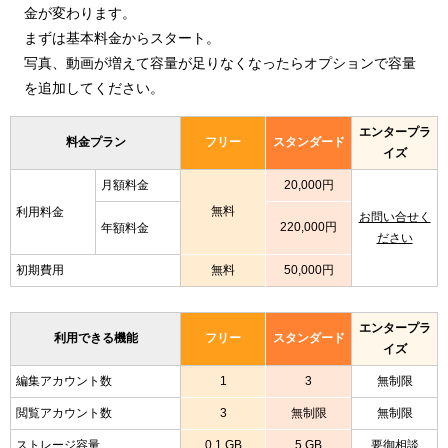
金が変わります。
まずは基本料金からスタート。
写真、動画が増えて容量が足りなくなったらオプションで容量
を追加してください。
エンタープラ
料金プラン
フリー
スタンダード
イズ
月額料金
20,000円
無料
利用料金
お問い合せく
220,000円
年額料金
ださい
初期費用
無料
50,000円
エンタープラ
利用できる機能
フリー
スタンダード
イズ
編集アカウント数
1
3
無制限
閲覧アカウント数
3
無制限
無制限
ストレージ容量
0.1 GB
5 GB
要御相談