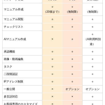
○
○
○
マニュアル作成
（20個まで）
（無制限）
（無制限）
マニュアル閲覧
○
○
○
チェックリスト
○
○
○
○
AIマニュアル作成
×
○
（AI利用料別
途）
承認機能
○
○
○
画像・動画編集
○
○
○
タスク
○
○
○
二段階認証
○
○
○
IPアドレス制限
○
○
○
一般公開
×
オプション
オプション
多言語対応
×
×
○
お客様専用のカスタマイズ
×
×
○